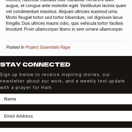
augue, et congue ante molestie eget. Vestibulum lacinia quam
vel condimentum maximus. Aliquam ultricies euismod urna.
Morbi feugiat tortor sed tortor bibendum, vel dignissim lacus
fringilla. Duis ultrices mauris odio, quis vehicula tortor facilisis
tincidunt. Proin ullamcorper libero in sem ornare ullamcorper.
Posted in
Project Essentials Page
STAY CONNECTED
Sign up below to receive inspiring stories, our
newsletter about our work, and a weekly
text
update
with a prayer for Haiti.
SUBSCRIBE